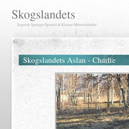
Skogslandets
Engelsk Springer Spaniel & Kleiner Münsterländer
Skogslandets Aslan - Charlie