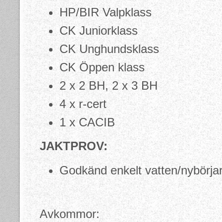
HP/BIR Valpklass
CK Juniorklass
CK Unghundsklass
CK Öppen klass
2 x 2 BH, 2 x 3 BH
4 x r-cert
1 x CACIB
JAKTPROV:
Godkänd enkelt vatten/nybörja
Avkommor: