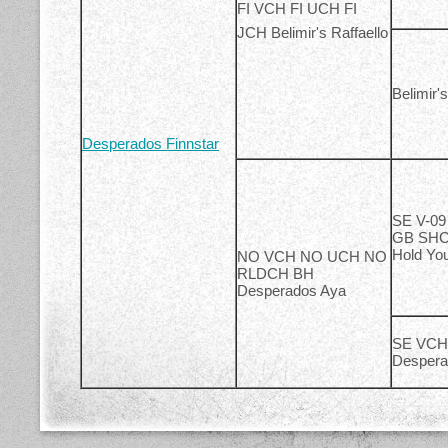
FI VCH FI UCH FI
JCH Belimir's Raffaello
Belimir'
Desperados Finnstar
SE V-0
GB SHC
Hold Yo
NO VCH NO UCH NO
RLDCH BH
Desperados Aya
SE VCH
Despera