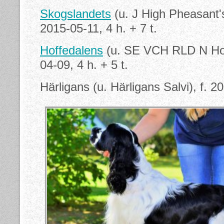
Skogslandets
(u. J High Pheasant'
2015-05-11, 4 h. + 7 t.
Hoffedalens
(u. SE VCH RLD N Hoff
04-09, 4 h. + 5 t.
Härligans (u. Härligans Salvi), f. 2